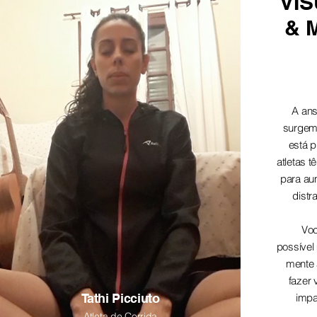
VI
& 
A ans
surgem
está p
atletas 
para aum
distr
Voc
possível
mente 
fazer 
Tathi Picciuto
impa
Atleta de Corrida