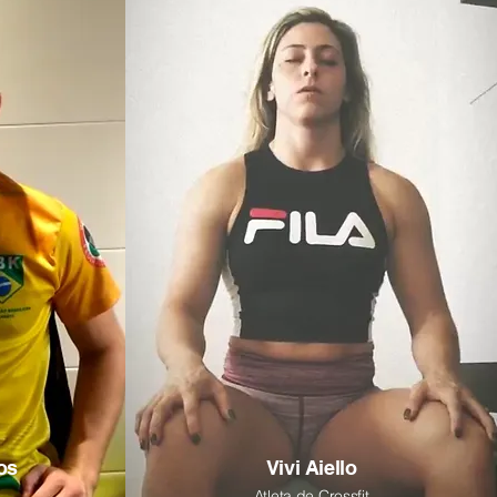
os
Vivi Aiello
Atleta de Crossfit