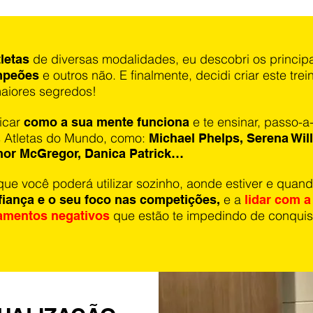
de diversas modalidades, eu descobri os principa
letas
e outros não. E finalmente, decidi criar este t
mpeões
aiores segredos!
licar
e te ensinar, passo-
como a sua mente funciona
s Atletas do Mundo, como:
Michael Phelps, Serena Wil
onor McGregor, Danica Patrick…
que você poderá utilizar sozinho, aonde estiver e quand
e a
iança e o seu foco nas competições,
lidar com a
que estão te impedindo de conquist
amentos negativos