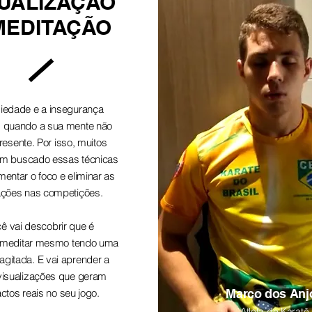
SUALIZAÇÃO
MEDITAÇÃO
iedade e a insegurança
 quando a sua mente não
resente. Por isso, muitos
têm buscado essas técnicas
entar o foco e eliminar as
ações nas competições.
ê vai descobrir que é
 meditar mesmo tendo uma
agitada. E vai aprender a
visualizações que geram
ctos reais no seu jogo.
Marco dos Anj
Atleta de Karatê