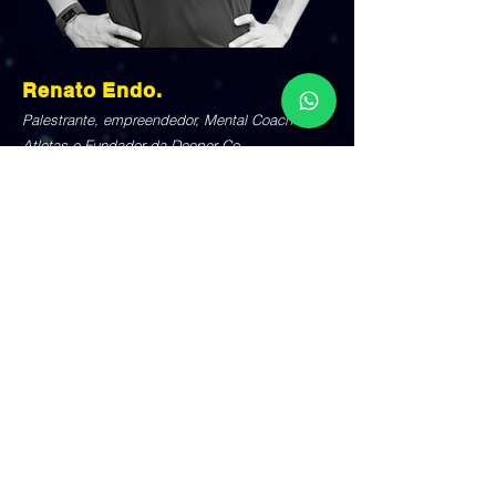
Renato Endo.
Palestrante, empreendedor, Mental Coach de
Atletas e Fundador da Deeper Co.
Minha missão é ajudar Atletas a
conquistarem seus melhores resultados
nas competições através de treinamentos
mentais, aonde utilizo técnicas de Hipnose,
PNL e Coaching!
Apaixonado por esportes, curioso sobre a
mente humana e obcecado por
performance, tenho treinado Atletas do
Atletismo, Karatê, Vôlei, Handebol,
Basquete, MMA, Crossfit, Judô e Poker,
para ajudá-los a chegar no próximo nível.